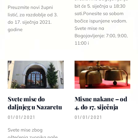
bit će 5. siječnja u 18:30
Preuzmite novi župni
sati.Ponesite sa sobom
listić, za razdoblje od 3.
bočice ispunjene vodom.
do 17. siječnja 2021.
Svete mise na
godine
Bogojavljenje: 7:00, 9:00,
11:00 i
Svete mise do
Misne nakane – od
daljnjeg u Nazaretu
4. do 17. siječnja
01/01/2021
01/01/2021
Svete mise zbog
oštećenja zvonika naše