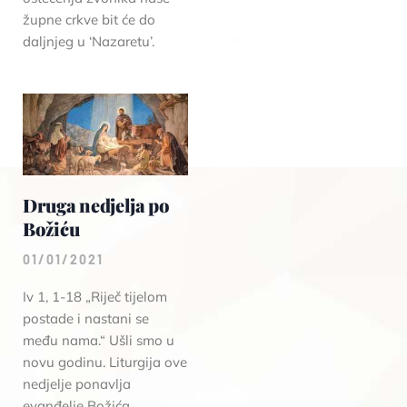
župne crkve bit će do
daljnjeg u ‘Nazaretu’.
Druga nedjelja po
Božiću
01/01/2021
Iv 1, 1-18 „Riječ tijelom
postade i nastani se
među nama.“ Ušli smo u
novu godinu. Liturgija ove
nedjelje ponavlja
evanđelje Božića.