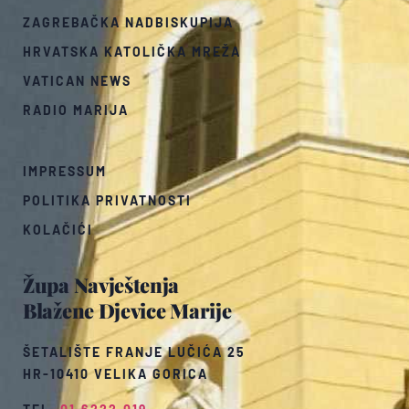
ZAGREBAČKA NADBISKUPIJA
HRVATSKA KATOLIČKA MREŽA
VATICAN NEWS
RADIO MARIJA
IMPRESSUM
POLITIKA PRIVATNOSTI
KOLAČIĆI
Župa Navještenja
Blažene Djevice Marije
ŠETALIŠTE FRANJE LUČIĆA 25
HR-10410 VELIKA GORICA