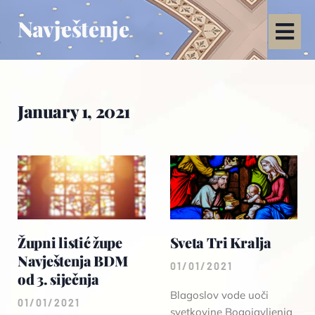
Navještenje
January 1, 2021
Župni listić župe
Sveta Tri Kralja
Navještenja BDM
01/01/2021
od 3. siječnja
Blagoslov vode uoči
01/01/2021
svetkovine Bogojavljenja