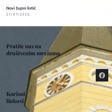
Novi župni listić
27/07/2026
Pratite nas na
društvenim mrežama
Korisni
linkovi