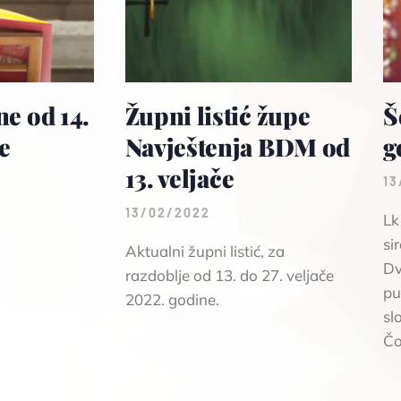
e od 14.
Župni listić župe
Š
če
Navještenja BDM od
g
13. veljače
13
13/02/2022
Lk
si
Aktualni župni listić, za
Dv
razdoblje od 13. do 27. veljače
pu
2022. godine.
sl
Čo