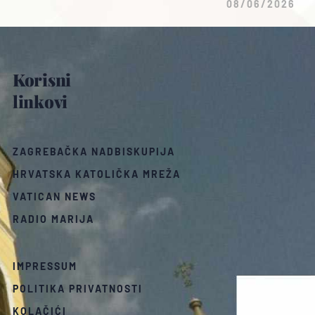
08/06/2026
Korisni
linkovi
ZAGREBAČKA NADBISKUPIJA
HRVATSKA KATOLIČKA MREŽA
VATICAN NEWS
RADIO MARIJA
IMPRESSUM
POLITIKA PRIVATNOSTI
KOLAČIĆI