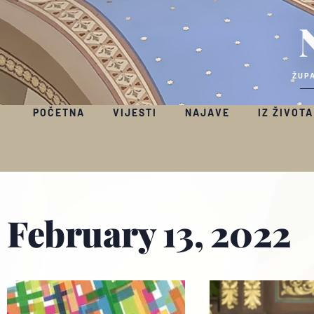
ŽUPA
POČETNA
VIJESTI
NAJAVE
IZ ŽIVOTA
February 13, 2022