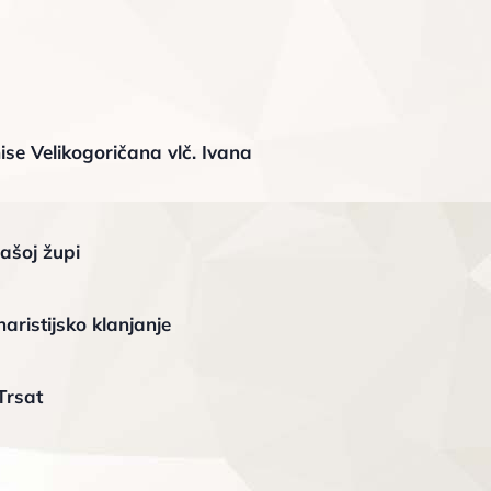
ise Velikogoričana vlč. Ivana
ašoj župi
aristijsko klanjanje
Trsat