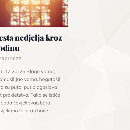
esta nedjelja kroz
odinu
/02/2022
 6,17.20-26 Blago vama,
romasi! Jao vama, bogataši!
a su puta: put blagoslova i
t prokletstva. Tako se ističe
oboda čovjekovaizbora.
vjek može birati hoće