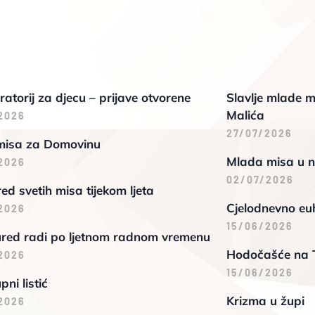
oratorij za djecu – prijave otvorene
Slavlje mlade m
Malića
2026
27/07/2026
misa za Domovinu
Mlada misa u n
2026
02/07/2026
d svetih misa tijekom ljeta
Cjelodnevno euh
2026
15/06/2026
ured radi po ljetnom radnom vremenu
Hodočašće na 
2026
15/06/2026
pni listić
Krizma u župi
2026