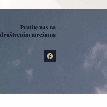
Pratite nas na
društvenim mrežama