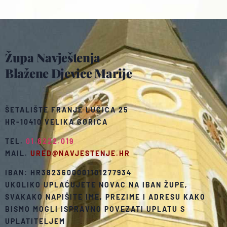
Župa Navještenja
Blažene Djevice Marije
ŠETALIŠTE FRANJE LUČIĆA 25
HR-10410 VELIKA GORICA
TEL.
01.6222.019
MAIL.
URED@NAVJESTENJE.HR
IBAN: HR3823600001101277934
UKOLIKO UPLAĆUJETE NOVAC NA IBAN ŽUPE,
SVAKAKO NAPIŠITE IME, PREZIME I ADRESU KAKO
BISMO MOGLI ISPRAVNO POVEZATI UPLATU S
UPLATITELJEM