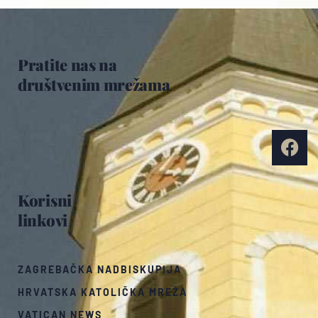
Pratite nas na
društvenim mrežama
Korisni
linkovi
ZAGREBAČKA NADBISKUPIJA
HRVATSKA KATOLIČKA MREŽA
VATICAN NEWS