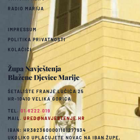
RADIO MARIJA
IMPRESSUM
POLITIKA PRIVATNOSTI
KOLAČIĆI
Župa Navještenja
Blažene Djevice Marije
ŠETALIŠTE FRANJE LUČIĆA 25
HR-10410 VELIKA GORICA
TEL.
01.6222.019
MAIL.
URED@NAVJESTENJE.HR
IBAN: HR3823600001101277934
UKOLIKO UPLAĆUJETE NOVAC NA IBAN ŽUPE,