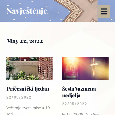
Navještenje
May 22, 2022
Pričesnički tjedan
Šesta Vazmena
nedjelja
22/05/2022
22/05/2022
Večernje svete mise u 19
sati
Iv 14, 23-29 Duh Sveti