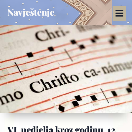
Navještenje
VI. nedjelja kroz godinu, 12.