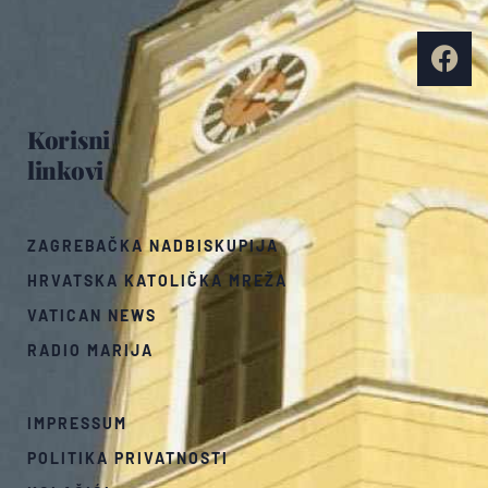
Korisni
linkovi
ZAGREBAČKA NADBISKUPIJA
HRVATSKA KATOLIČKA MREŽA
VATICAN NEWS
RADIO MARIJA
IMPRESSUM
POLITIKA PRIVATNOSTI