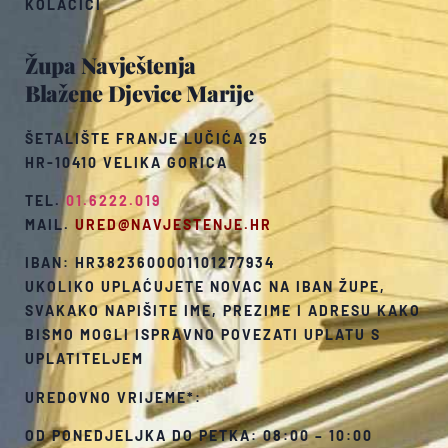
KOLAČIĆI
Župa Navještenja
Blažene Djevice Marije
ŠETALIŠTE FRANJE LUČIĆA 25
HR-10410 VELIKA GORICA
TEL.
01.6222.019
MAIL.
URED@NAVJESTENJE.HR
IBAN: HR3823600001101277934
UKOLIKO UPLAĆUJETE NOVAC NA IBAN ŽUPE,
SVAKAKO NAPIŠITE IME, PREZIME I ADRESU KAKO
BISMO MOGLI ISPRAVNO POVEZATI UPLATU S
UPLATITELJEM
UREDOVNO VRIJEME*:
OD PONEDJELJKA DO PETKA: 08:00 – 10:00