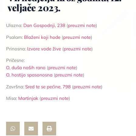
veljače 2023.
Ulazna:
Dan Gospodnji, 23
8
(
preuzmi note
)
Psalam:
Blaženi koji hode
(
preuzmi note
)
Prinosna:
Izvore vode žive
(
preuzmi note
)
Pričesne:
O, duša naših rano
(
preuzmi note
)
O, hostijo
spasonosna
(
preuzmi note
)
Završna:
Sred te se pećine, 798
(
preuzmi note
)
Misa:
Martinjak
(
preuzmi note
)