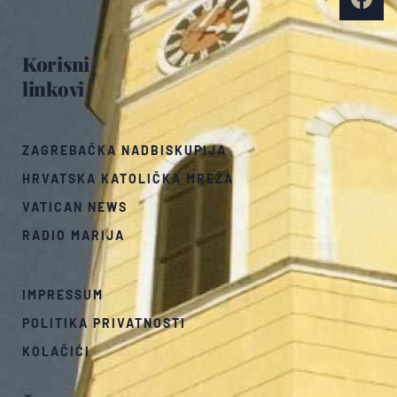
Korisni
linkovi
ZAGREBAČKA NADBISKUPIJA
HRVATSKA KATOLIČKA MREŽA
VATICAN NEWS
RADIO MARIJA
IMPRESSUM
POLITIKA PRIVATNOSTI
KOLAČIĆI