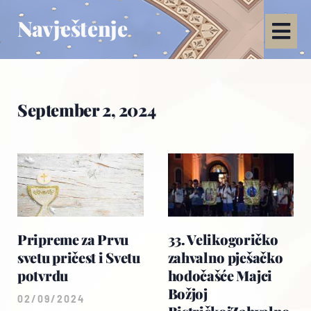
Navještenje
September 2, 2024
Pripreme za Prvu
33. Velikogoričko
svetu pričest i Svetu
zahvalno pješačko
potvrdu
hodočašće Majci
Božjoj
02/09/2024