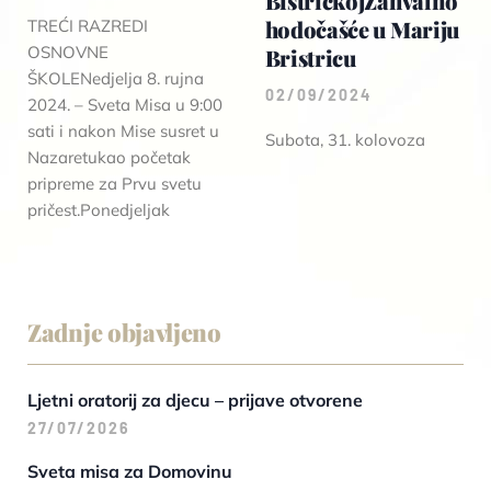
BistričkojZahvalno
hodočašće u Mariju
TREĆI RAZREDI
OSNOVNE
Bristricu
ŠKOLENedjelja 8. rujna
02/09/2024
2024. – Sveta Misa u 9:00
sati i nakon Mise susret u
Subota, 31. kolovoza
Nazaretukao početak
pripreme za Prvu svetu
pričest.Ponedjeljak
Zadnje objavljeno
Ljetni oratorij za djecu – prijave otvorene
27/07/2026
Sveta misa za Domovinu