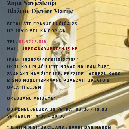
Župa Navještenja
Blažene Djevice Marije
ŠETALIŠTE FRANJE LUČIĆA 25
HR-10410 VELIKA GORICA
TEL.
01.6222.019
MAIL.
URED@NAVJESTENJE.HR
IBAN: HR3823600001101277934
UKOLIKO UPLAĆUJETE NOVAC NA IBAN ŽUPE,
SVAKAKO NAPIŠITE IME, PREZIME I ADRESU KAKO
BISMO MOGLI ISPRAVNO POVEZATI UPLATU S
UPLATITELJEM
UREDOVNO VRIJEME*:
OD PONEDJELJKA DO PETKA: 08:00 – 10:00
SRIJEDOM: 19:00 – 20:00
*
U HITNIM SITUACIJAMA: SVAKI DAN NAKON