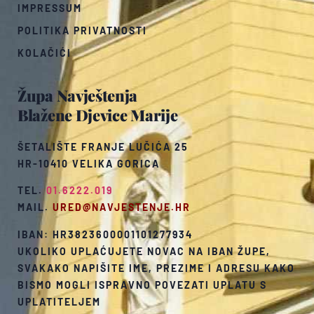
IMPRESSUM
POLITIKA PRIVATNOSTI
KOLAČIĆI
Župa Navještenja
Blažene Djevice Marije
ŠETALIŠTE FRANJE LUČIĆA 25
HR-10410 VELIKA GORICA
TEL.
01.6222.019
MAIL.
URED@NAVJESTENJE.HR
IBAN: HR3823600001101277934
UKOLIKO UPLAĆUJETE NOVAC NA IBAN ŽUPE,
SVAKAKO NAPIŠITE IME, PREZIME I ADRESU KAKO
BISMO MOGLI ISPRAVNO POVEZATI UPLATU S
UPLATITELJEM