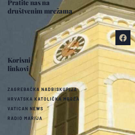
Pratite nas na
društvenim mrežama
Korisni
linkovi
ZAGREBAČKA NADBISKUPIJA
HRVATSKA KATOLIČKA MREŽA
VATICAN NEWS
RADIO MARIJA