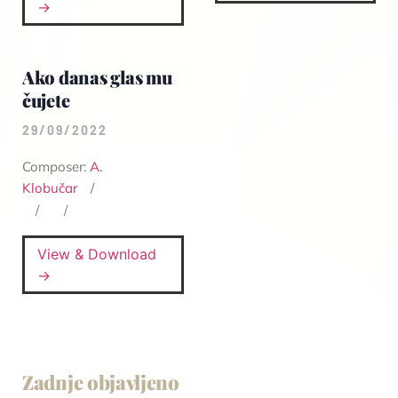
→
Ako danas glas mu
čujete
29/09/2022
Composer:
A.
Klobučar
View & Download
→
Zadnje objavljeno