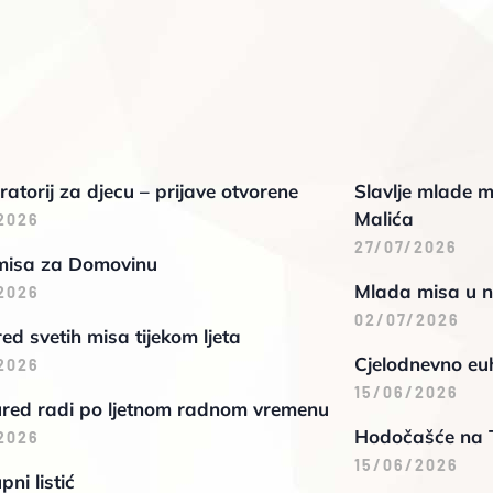
oratorij za djecu – prijave otvorene
Slavlje mlade m
Malića
2026
27/07/2026
misa za Domovinu
Mlada misa u n
2026
02/07/2026
d svetih misa tijekom ljeta
Cjelodnevno euh
2026
15/06/2026
ured radi po ljetnom radnom vremenu
Hodočašće na 
2026
15/06/2026
pni listić