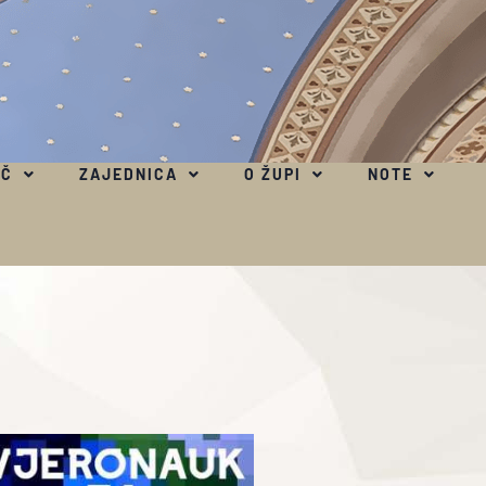
EČ
ZAJEDNICA
O ŽUPI
NOTE