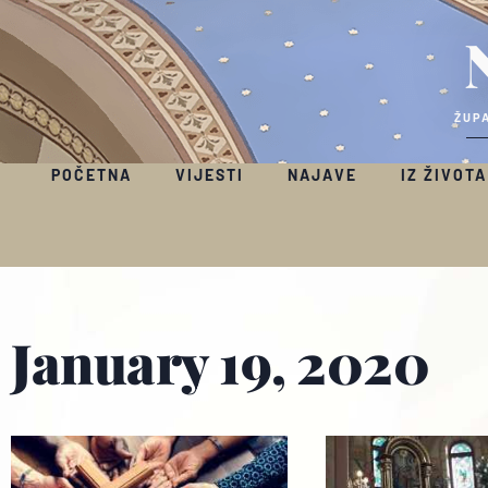
ŽUPA
POČETNA
VIJESTI
NAJAVE
IZ ŽIVOTA
January 19, 2020