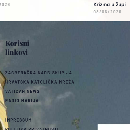
Krizma u župi
2026
08/06/2026
Korisni
linkovi
ZAGREBAČKA NADBISKUPIJA
HRVATSKA KATOLIČKA MREŽA
VATICAN NEWS
RADIO MARIJA
IMPRESSUM
POLITIKA PRIVATNOSTI