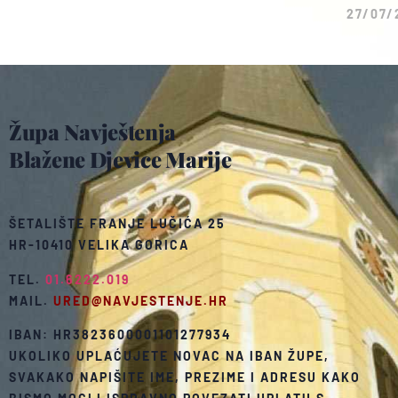
27/07/
Župa Navještenja
Blažene Djevice Marije
ŠETALIŠTE FRANJE LUČIĆA 25
HR-10410 VELIKA GORICA
TEL.
01.6222.019
MAIL.
URED@NAVJESTENJE.HR
IBAN: HR3823600001101277934
UKOLIKO UPLAĆUJETE NOVAC NA IBAN ŽUPE,
SVAKAKO NAPIŠITE IME, PREZIME I ADRESU KAKO