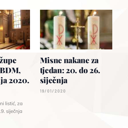
 župe
Misne nakane za
a BDM,
tjedan: 20. do 26.
nja 2020.
siječnja
19/01/2020
 listić, za
9. siječnja