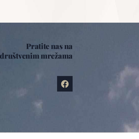
Pratite nas na
društvenim mrežama