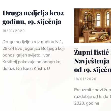
Druga nedjelja kroz
godinu, 19. siječnja
19/01/2020
Druga nedjelja kroz godinu Iv 1,
29-34 Evo Jaganjca Božjega koji
Župni listić
odnosi grijeh svijeta! Ivan
Navještenj
Krstitelj pokazuje na onoga koji
od 19. siječ
dolazi. Na Isusa Krista. U
19/01/2020
Preuzmite novi župni
razdoblje od 6. do 1
2020. godine