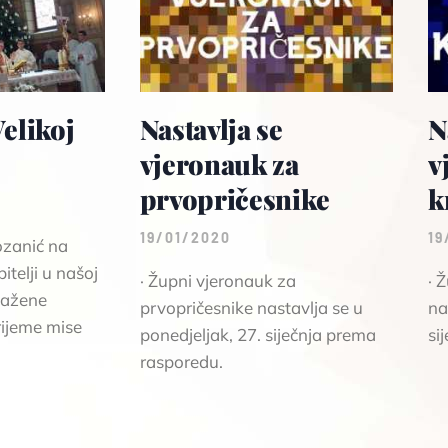
elikoj
Nastavlja se
N
vjeronauk za
v
prvopričesnike
k
19/01/2020
19
ozanić na
itelji u našoj
· Župni vjeronauk za
· 
lažene
prvopričesnike nastavlja se u
na
rijeme mise
ponedjeljak, 27. siječnja prema
si
rasporedu.