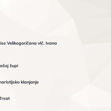
ise Velikogoričana vlč. Ivana
ašoj župi
aristijsko klanjanje
Trsat