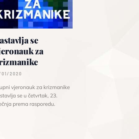
astavlja se
jeronauk za
rizmanike
/01/2020
Župni vjeronauk za krizmanike
stavlja se u četvrtak, 23.
ječnja prema rasporedu.