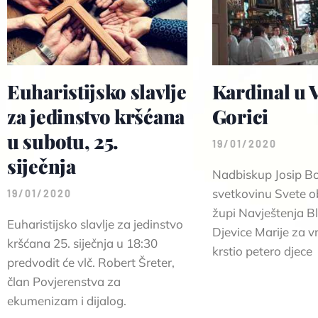
Euharistijsko slavlje
Kardinal u V
za jedinstvo kršćana
Gorici
u subotu, 25.
19/01/2020
siječnja
Nadbiskup Josip B
svetkovinu Svete ob
19/01/2020
župi Navještenja B
Euharistijsko slavlje za jedinstvo
Djevice Marije za v
kršćana 25. siječnja u 18:30
krstio petero djece
predvodit će vlč. Robert Šreter,
član Povjerenstva za
ekumenizam i dijalog.