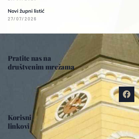
Novi župni listić
27/07/2026
Pratite nas na
društvenim mrežama
Korisni
linkovi