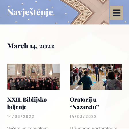
Navještenje
March 14, 2022
XXII. Biblijsko
Oratorij u
bdjenje
“Nazaretu”
14/03/2022
14/03/2022
Večernjim zahvalnim
U župnom Pastoralnom