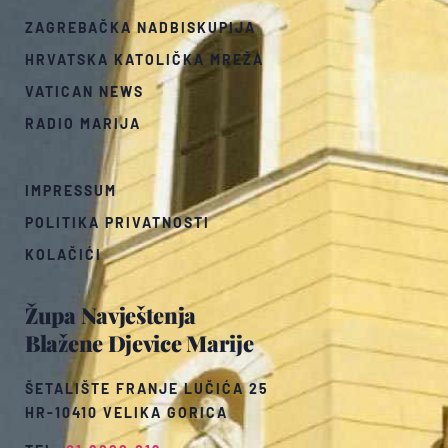
ZAGREBAČKA NADBISKUPIJA
HRVATSKA KATOLIČKA MREŽA
VATICAN NEWS
RADIO MARIJA
IMPRESSUM
POLITIKA PRIVATNOSTI
KOLAČIĆI
Župa Navještenja
Blažene Djevice Marije
ŠETALIŠTE FRANJE LUČIĆA 25
HR-10410 VELIKA GORICA