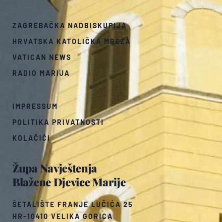
ZAGREBAČKA NADBISKUPIJA
HRVATSKA KATOLIČKA MREŽA
VATICAN NEWS
RADIO MARIJA
IMPRESSUM
POLITIKA PRIVATNOSTI
KOLAČIĆI
Župa Navještenja
Blažene Djevice Marije
ŠETALIŠTE FRANJE LUČIĆA 25
HR-10410 VELIKA GORICA