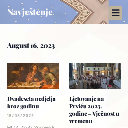
Navještenje
August 16, 2023
Dvadeseta nedjelja
Ljetovanje na
kroz godinu
Prviću 2023.
godine – Vječnost u
16/08/2023
vremenu
Mt 14, 22-33 ‘Zapovjedi