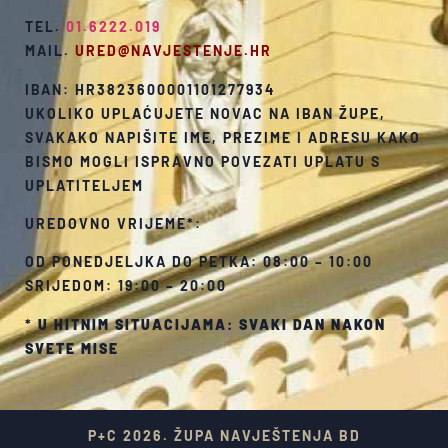
TEL.
01.6222.019
MAIL.
URED@NAVJESTENJE.HR
IBAN: HR3823600001101277934
UKOLIKO UPLAĆUJETE NOVAC NA IBAN ŽUPE,
SVAKAKO NAPIŠITE IME, PREZIME I ADRESU KAKO
BISMO MOGLI ISPRAVNO POVEZATI UPLATU S
UPLATITELJEM
UREDOVNO VRIJEME*:
OD PONEDJELJKA DO PETKA: 08:00 – 10:00
SRIJEDOM: 19:00 – 20:00
*
U HITNIM SITUACIJAMA: SVAKI DAN NAKON
SVETE MISE
P+C 2026. ŽUPA NAVJEŠTENJA BD