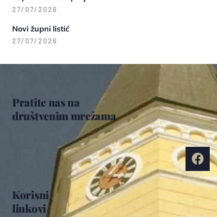
27/07/2026
Novi župni listić
27/07/2026
Pratite nas na
društvenim mrežama
Korisni
linkovi