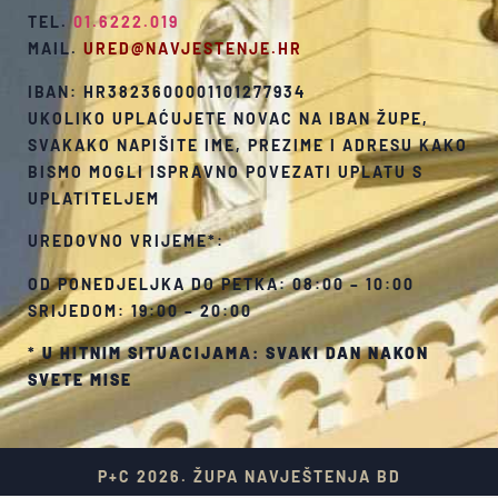
TEL.
01.6222.019
MAIL.
URED@NAVJESTENJE.HR
IBAN: HR3823600001101277934
UKOLIKO UPLAĆUJETE NOVAC NA IBAN ŽUPE,
SVAKAKO NAPIŠITE IME, PREZIME I ADRESU KAKO
BISMO MOGLI ISPRAVNO POVEZATI UPLATU S
UPLATITELJEM
UREDOVNO VRIJEME*:
OD PONEDJELJKA DO PETKA: 08:00 – 10:00
SRIJEDOM: 19:00 – 20:00
*
U HITNIM SITUACIJAMA: SVAKI DAN NAKON
SVETE MISE
P+C 2026. ŽUPA NAVJEŠTENJA BD