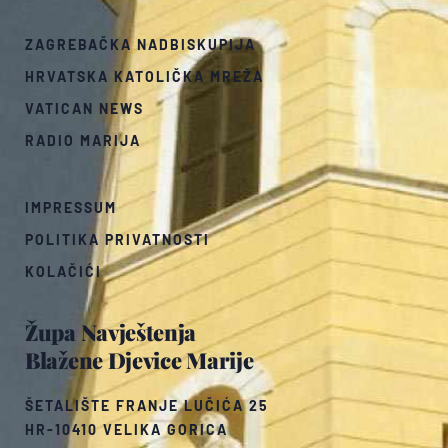
ZAGREBAČKA NADBISKUPIJA
HRVATSKA KATOLIČKA MREŽA
VATICAN NEWS
RADIO MARIJA
IMPRESSUM
POLITIKA PRIVATNOSTI
KOLAČIĆI
Župa Navještenja
Blažene Djevice Marije
ŠETALIŠTE FRANJE LUČIĆA 25
HR-10410 VELIKA GORICA