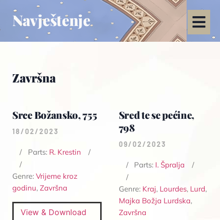
Navještenje
Završna
Srce Božansko, 755
Sred te se pećine,
798
18/02/2023
09/02/2023
Parts:
R. Krestin
Parts:
I. Špralja
Genre:
Vrijeme kroz
godinu
,
Završna
Genre:
Kraj
,
Lourdes
,
Lurd
,
Majka Božja Lurdska
,
View & Download
Završna